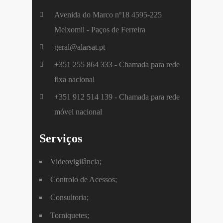
Avenida do Marco nº18 4595-225
Meixomil - Paços de Ferreira
geral@alarsat.pt
+351 255 864 333 - Chamada para rede
fixa nacional
+351 912 514 139 - Chamada para rede
móvel nacional
Serviços
Videovigilância;
Controlo de Acessos;
Consultoria;
Torniquetes;